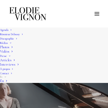
Agenda
Monsieur Debussy
Discographie
Médias
Photos
Vidéos
Presse
Articles
Interviews
À propos
Contact
Fr
En