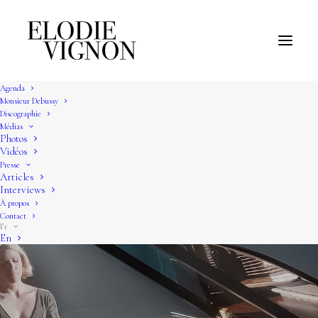
Agenda
Monsieur Debussy
Discographie
Médias
Photos
Vidéos
Presse
Articles
Interviews
À propos
Contact
Fr
En