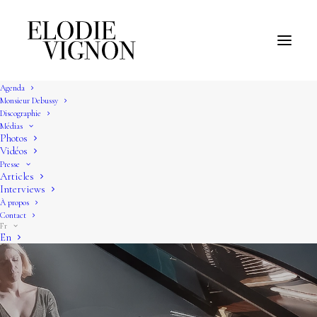
Agenda
Monsieur Debussy
Discographie
Médias
Photos
Vidéos
Presse
Articles
Interviews
À propos
Contact
Fr
En