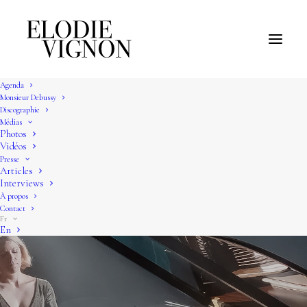
Agenda
Monsieur Debussy
Discographie
Médias
Photos
Vidéos
Presse
Articles
Interviews
À propos
Contact
Fr
En