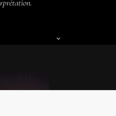
erprétation.
Monsie