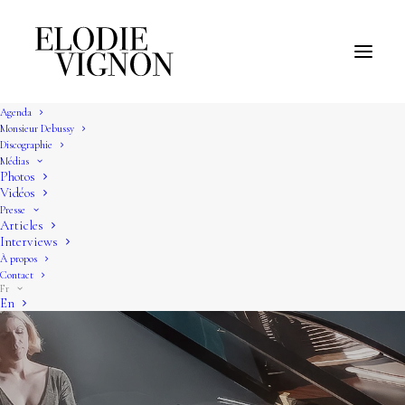
Agenda
Monsieur Debussy
Discographie
Médias
Photos
Vidéos
Presse
Articles
Interviews
À propos
Contact
Fr
En