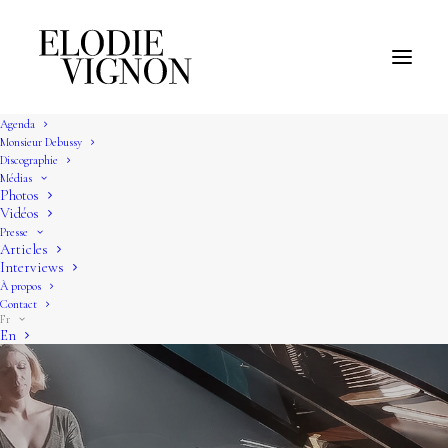
Agenda
Monsieur Debussy
Discographie
Médias
Photos
Vidéos
Presse
Articles
Interviews
À propos
Contact
Fr
En