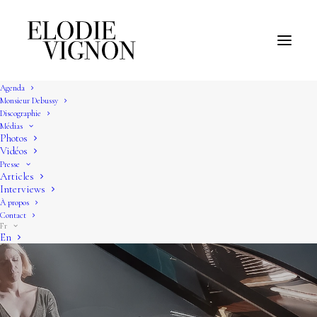
Agenda
Monsieur Debussy
Discographie
Médias
Photos
Vidéos
Presse
Articles
Interviews
À propos
Contact
Fr
En