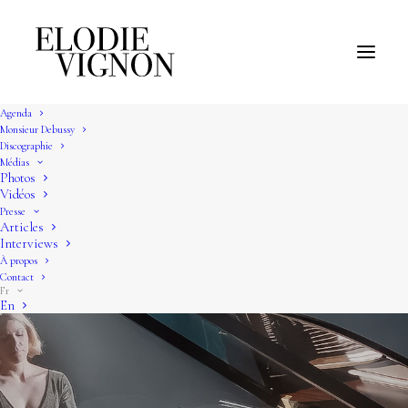
Agenda
Monsieur Debussy
Discographie
Médias
Photos
Vidéos
Presse
Articles
Interviews
À propos
Contact
Fr
En