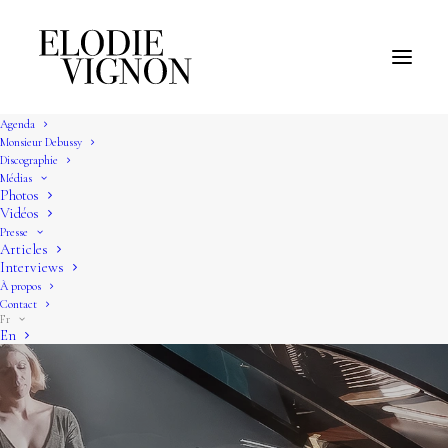
Agenda
Monsieur Debussy
Discographie
Médias
Photos
Vidéos
Presse
Articles
Interviews
À propos
Contact
Fr
En