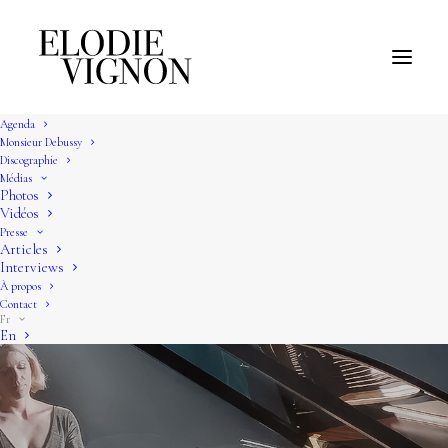
Agenda
Monsieur Debussy
Discographie
Médias
Photos
Vidéos
Presse
Articles
Interviews
À propos
Contact
Fr
En