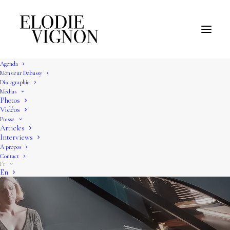
Agenda
Monsieur Debussy
Discographie
Médias
Photos
Vidéos
Presse
Articles
Interviews
À propos
Contact
Fr
En