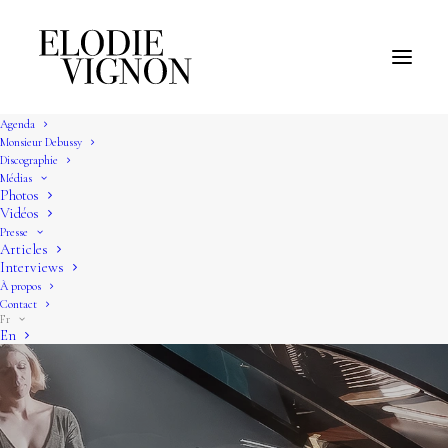
Agenda
Monsieur Debussy
Discographie
Médias
Photos
Vidéos
Presse
Articles
Interviews
À propos
Contact
Fr
En