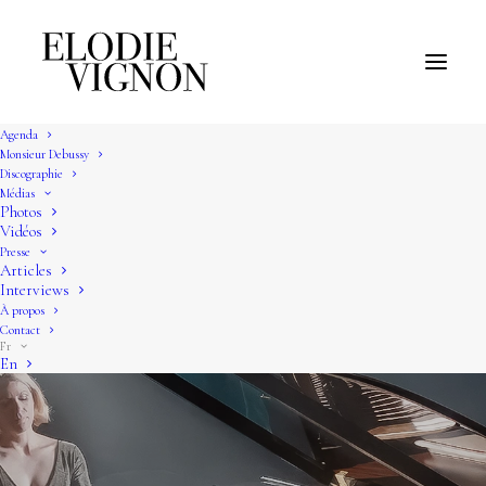
Agenda
Monsieur Debussy
Discographie
Médias
Photos
Vidéos
Presse
Articles
Interviews
À propos
Contact
Fr
En