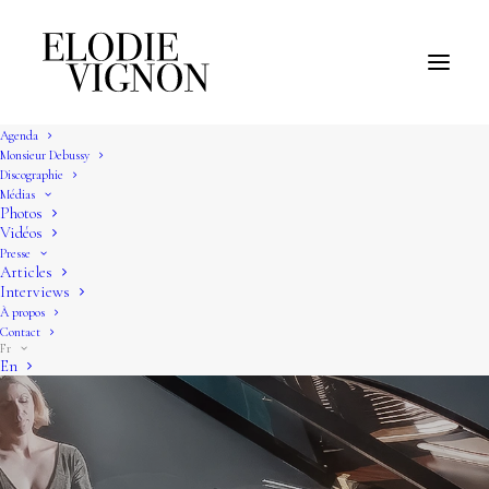
Agenda
Monsieur Debussy
Discographie
Médias
Photos
Vidéos
Presse
Articles
Interviews
À propos
Contact
Fr
En