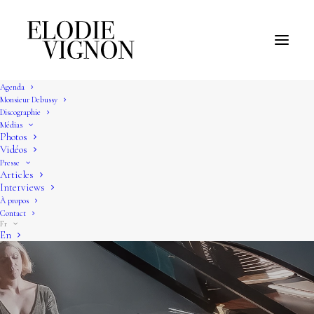
Agenda
Monsieur Debussy
Discographie
Médias
Photos
Vidéos
Presse
Articles
Interviews
À propos
Contact
Fr
En