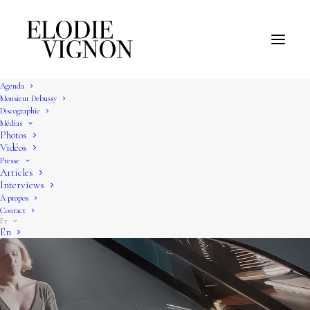
Agenda
Monsieur Debussy
Discographie
Médias
Photos
Vidéos
Presse
Articles
Interviews
À propos
Contact
Fr
En