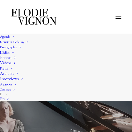
Agenda
Monsieur Debussy
Discographie
Médias
Photos
Vidéos
Presse
Articles
Interviews
À propos
Contact
Fr
En