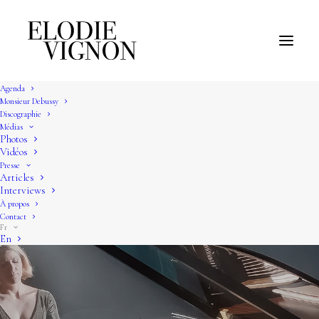
Agenda
Monsieur Debussy
Discographie
Médias
Photos
Vidéos
Presse
Articles
Interviews
À propos
Contact
Fr
En