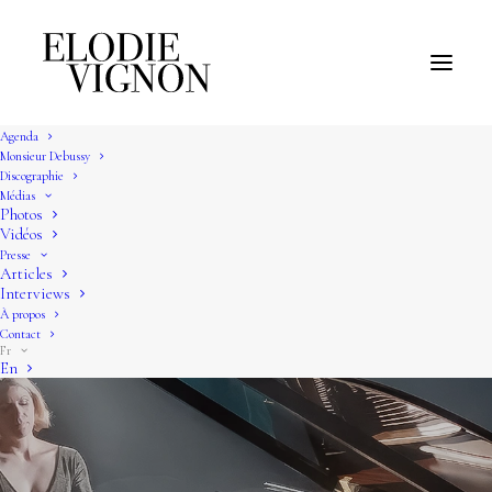
Agenda
Monsieur Debussy
Discographie
Médias
Photos
Vidéos
Presse
Articles
Interviews
À propos
Contact
Fr
En