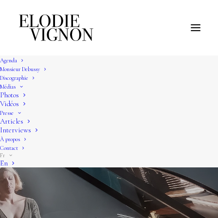
Agenda
Monsieur Debussy
Discographie
Médias
Photos
Vidéos
Presse
Articles
Interviews
À propos
Contact
Fr
En