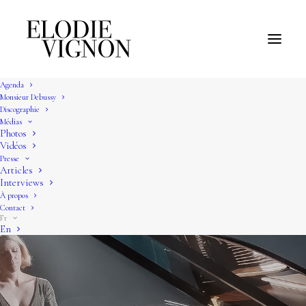
Agenda
Monsieur Debussy
Discographie
Médias
Photos
Vidéos
Presse
Articles
Interviews
À propos
Contact
Fr
En