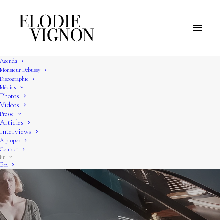
Agenda
Monsieur Debussy
Discographie
Médias
Photos
Vidéos
Presse
Articles
Interviews
À propos
Contact
Fr
En